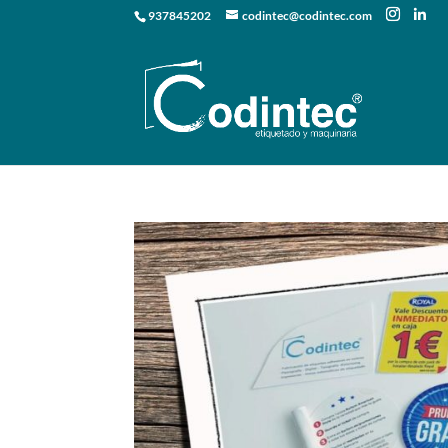
937845202
codintec@codintec.com