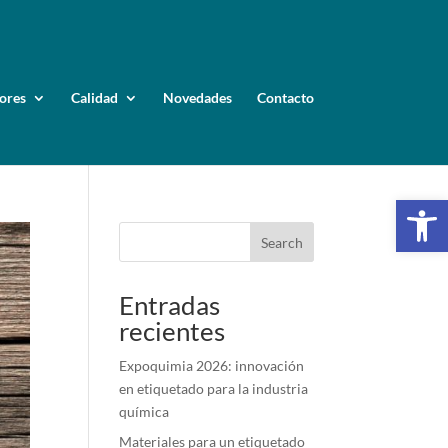
ores
Calidad
Novedades
Contacto
Op
Search
Entradas
recientes
Expoquimia 2026: innovación
en etiquetado para la industria
química
Materiales para un etiquetado