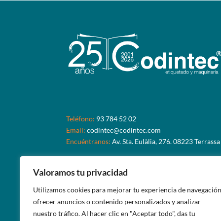
Teléfono:
93 784 52 02
Email:
codintec@codintec.com
Encuéntranos:
Av. Sta. Eulàlia, 276. 08223 Terrassa
Valoramos tu privacidad
Utilizamos cookies para mejorar tu experiencia de navegación
ofrecer anuncios o contenido personalizados y analizar
nuestro tráfico. Al hacer clic en "Aceptar todo", das tu