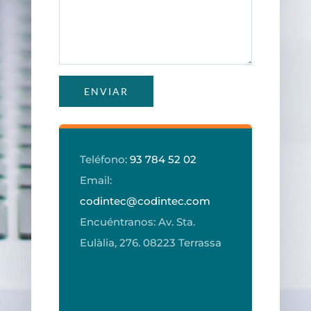
ENVIAR
Teléfono:
93 784 52 02
Email:
codintec@codintec.com
Encuéntranos: Av. Sta.
Eulàlia, 276. 08223 Terrassa