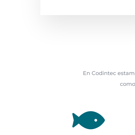
En Codintec estamo
como 
