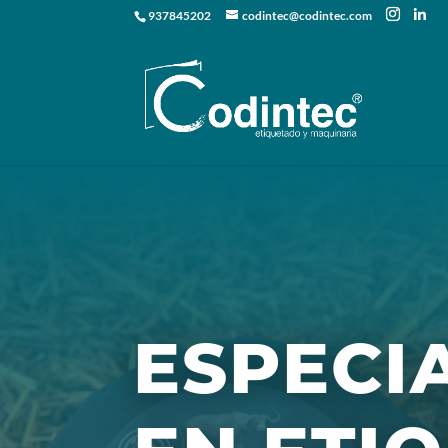
937845202
codintec@codintec.com
ESPECI