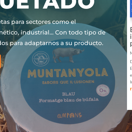
QUETADO
tas para sectores como el
mético, industrial… Con todo tipo de
dos para adaptarnos a su producto.
M
D
E
e
I