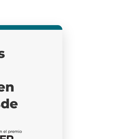
s
en
sde