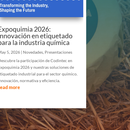
Expoquimia 2026:
innovación en etiquetado
para la industria química
ay 5, 2026
|
Novedades
,
Presentaciones
escubre la participación de Codintec en
xpoquimia 2026 y nuestras soluciones de
tiquetado industrial para el sector químico.
nnovación, normativa y eficiencia.
read more