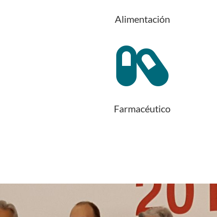
Alimentación

Farmacéutico