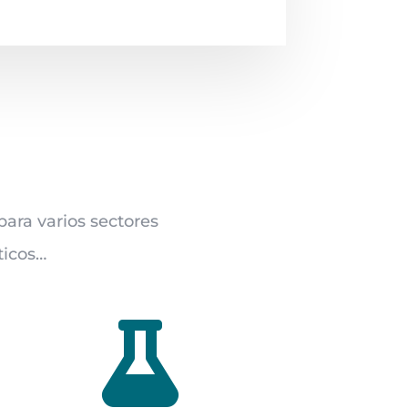
ara varios sectores
ticos…
