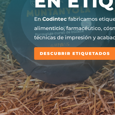
EN ETI
En
Codintec
fabricamos etique
alimenticio, farmacéutico, cós
técnicas de impresión y acaba
DESCUBRIR ETIQUETADOS