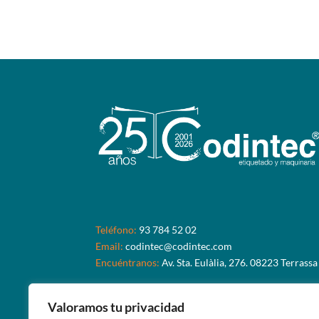
Teléfono:
93 784 52 02
Email:
codintec@codintec.com
Encuéntranos:
Av. Sta. Eulàlia, 276. 08223 Terrassa
Valoramos tu privacidad