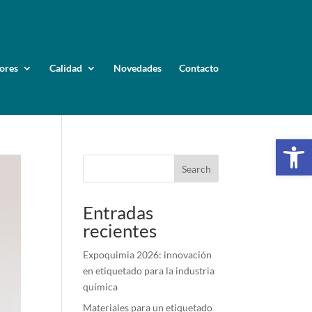
ores
Calidad
Novedades
Contacto
Op
Search
Entradas
recientes
Expoquimia 2026: innovación
en etiquetado para la industria
química
Materiales para un etiquetado