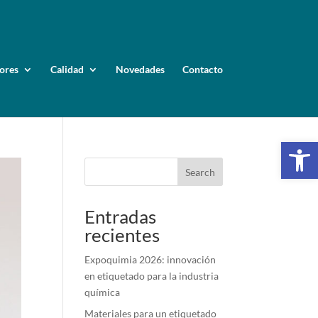
ores
Calidad
Novedades
Contacto
Op
Search
Entradas
recientes
Expoquimia 2026: innovación
en etiquetado para la industria
química
Materiales para un etiquetado